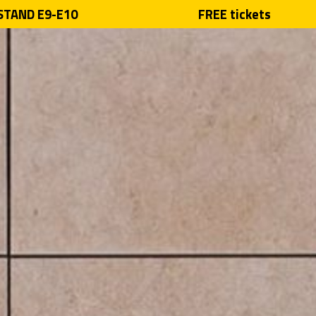
 STAND E9-E10
FREE tickets